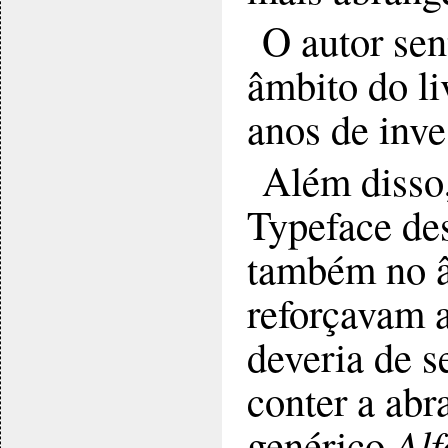
O autor sen
âmbito do li
anos de inv
Além disso,
Typeface des
também no â
reforçavam a
deveria de s
conter a abr
genérico
Alf