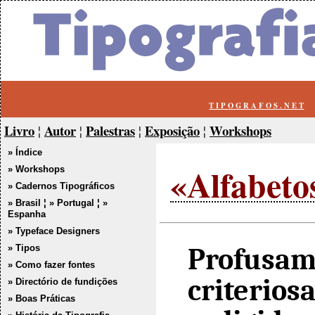
T I P O G R A F O S . N E T
Livro
Autor
Palestras
Exposição
Workshops
¦
¦
¦
¦
» Índice
«Alfabeto
» Workshops
» Cadernos Tipográficos
» Brasil
¦
» Portugal
¦
»
Espanha
» Typeface Designers
Profusame
» Tipos
» Como fazer fontes
criterios
» Directório de fundições
» Boas Práticas