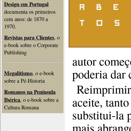
Design em Portugal
documenta os primeiros
cem anos: de 1870 a
1970.
Revistas para Clientes
, o
e-book sobre o Corporate
Publishing
autor começ
poderia dar 
Megalitismo
, o e-book
sobre a Pé-Historia
Reimprimir
Romanos na Península
aceite, tant
Ibérica
, o e-book sobre a
Cultura Romana
substitui-la 
mais abrang