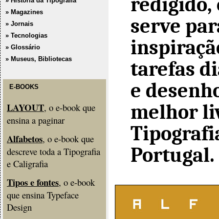
redigido,
» História da Tipografia
» Magazines
serve par
» Jornais
» Tecnologias
inspiraçã
» Glossário
» Museus, Bibliotecas
tarefas d
e desenho
E-BOOKS
melhor li
LAYOUT
, o e-book que
ensina a paginar
Tipografi
Alfabetos
, o e-book que
Portugal.
descreve toda a Tipografia
e Caligrafia
Tipos e fontes
, o e-book
que ensina Typeface
Design