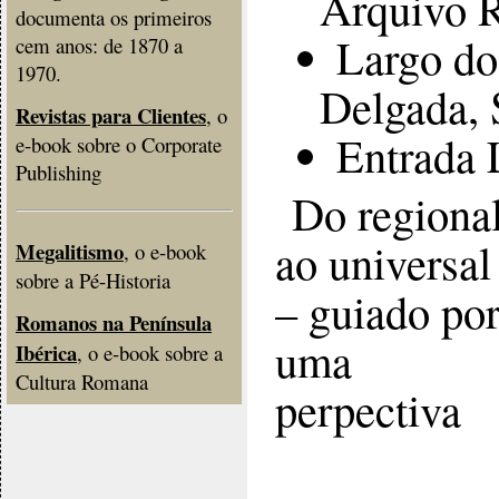
Arquivo R
documenta os primeiros
Largo do
cem anos: de 1870 a
1970.
Delgada, 
Revistas para Clientes
, o
Entrada 
e-book sobre o Corporate
Publishing
Do regiona
ao universal
Megalitismo
, o e-book
sobre a Pé-Historia
– guiado po
Romanos na Península
uma
Ibérica
, o e-book sobre a
Cultura Romana
perpectiva