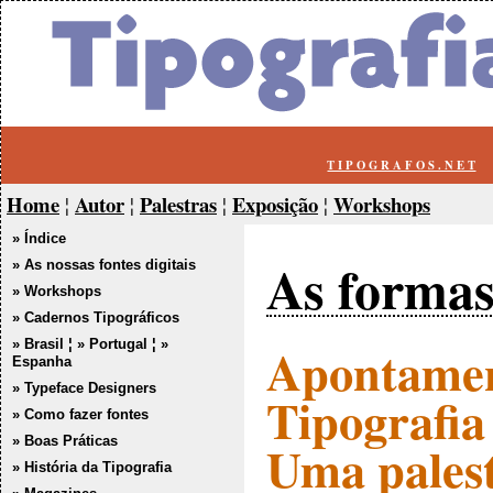
T I P O G R A F O S . N E T
Home
Autor
Palestras
Exposição
Workshops
¦
¦
¦
¦
» Índice
As formas
» As nossas fontes digitais
» Workshops
» Cadernos Tipográficos
Apontament
» Brasil
¦
» Portugal
¦
»
Espanha
» Typeface Designers
Tipografia 
» Como fazer fontes
Uma palest
» Boas Práticas
» História da Tipografia