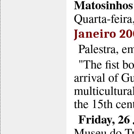
Matosinhos
Quarta-feira
Janeiro 20
Palestra, em
"The fist b
arrival of G
multicultura
the 15th cen
Friday, 26
Museu do Tr