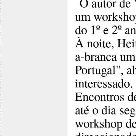
O autor de 
um workshop 
do 1º e 2º a
À noite, Hei
a-branca uma
Portugal", a
interessado.
Encontros d
até o dia se
workshop de 
direccionado