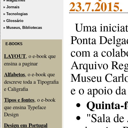
23.7.2015.
» Magazines
» Jornais
» Tecnologias
» Glossário
Uma iniciat
» Museus, Bibliotecas
Ponta Delga
E-BOOKS
com a colabo
LAYOUT
, o e-book que
Arquivo Reg
ensina a paginar
Museu Carl
Alfabetos
, o e-book que
descreve toda a Tipografia
e o apoio da
e Caligrafia
Tipos e fontes
, o e-book
Quinta-f
que ensina Typeface
"Sala de 
Design
Design em Portugal