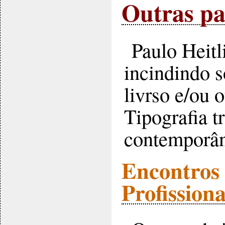
Outras pa
Paulo Heitli
incindindo s
livrso e/ou 
Tipografia t
contemporâ
Encontros 
Profission