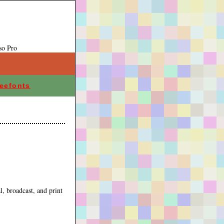
so Pro
eefonts
l, broadcast, and print