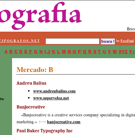
Brio
T I P O G R A F O S . N E T
by
FreeFind
A
B
C
D
E
F
G
H
I,J
K
L
M
N
O
P
Q
R
S
T
U
V
W
XYZ
Fr
Mercado: B
Andreu Balius
www.andreubalius.com
www.superveloz.net
ha
Banjocreative
«Banjocreative is a creative services company specializing in digita
banjocreative.com
marketing.»
Paul Baker Typography Inc