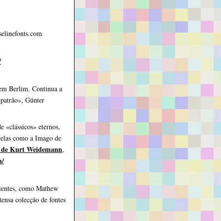
elinefonts.com
/
em Berlim. Continua a
 «patrão», Günter
 «clássicos» eternos,
relas como a Imago de
 de Kurt Weidemann
,
m/
rientes, como Mathew
tensa colecção de fontes