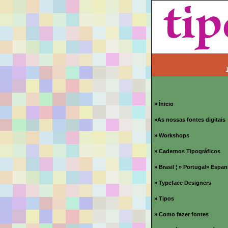
» Ínicio
»As nossas fontes digitais
» Workshops
» Cadernos Tipográficos
» Brasil
¦
» Portugal
» Espan
» Typeface Designers
» Tipos
» Como fazer fontes