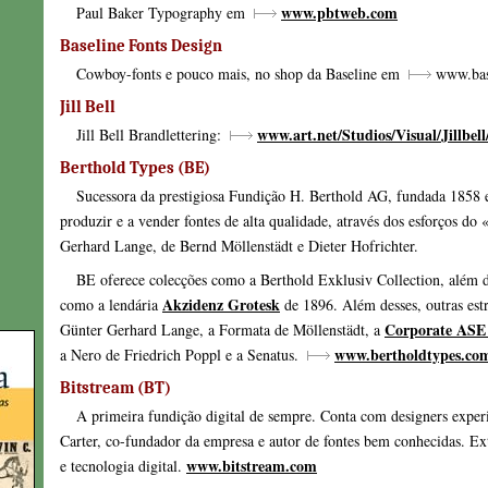
www.pbtweb.com
Paul Baker Typography em
Baseline Fonts Design
Cowboy-fonts e pouco mais, no shop da Baseline em
www.bas
Jill Bell
www.art.net/Studios/Visual/Jillbell
Jill Bell Brandlettering:
Berthold Types (BE)
Sucessora da prestigiosa Fundição H. Berthold AG, fundada 1858 
produzir e a vender fontes de alta qualidade, através dos esforços do
Gerhard Lange, de Bernd Möllenstädt e Dieter Hofrichter.
BE oferece colecções como a Berthold Exklusiv Collection, além de
Akzidenz Grotesk
como a lendária
de 1896. Além desses, outras est
Corporate ASE
Günter Gerhard Lange, a Formata de Möllenstädt, a
www.bertholdtypes.co
a Nero de Friedrich Poppl e a Senatus.
Bitstream (BT)
A primeira fundição digital de sempre. Conta com designers expe
Carter, co-fundador da empresa e autor de fontes bem conhecidas. Ex
www.bitstream.com
e tecnologia digital.