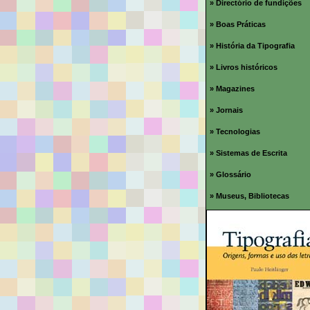
» Directório de fundições
» Boas Práticas
» História da Tipografia
» Livros históricos
» Magazines
» Jornais
» Tecnologias
» Sistemas de Escrita
» Glossário
» Museus, Bibliotecas