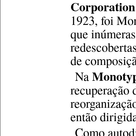
Corporation
1923, foi Mo
que inúmeras 
redescoberta
de composiçã
Monoty
Na
recuperação d
reorganizaçã
então dirigid
Como autodi