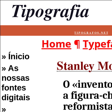
T I P O G R A F O S . N E T
Home
¶
Typef
» Ínicio
Stanley Mo
» As
nossas
O «invent
fontes
a figura-
digitais
reformista
»