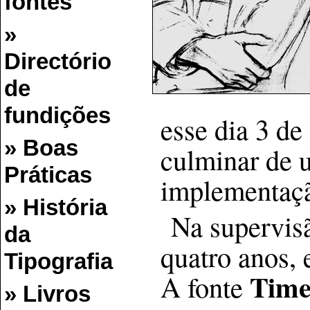
fontes
»
Directório
de
fundições
esse dia 3 d
» Boas
culminar de 
Práticas
implementaçã
» História
Na supervisã
da
quatro anos, 
Tipografia
Time
A fonte
» Livros