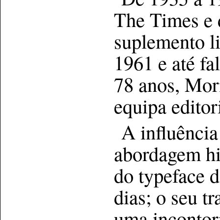
The Times e 
suplemento li
1961 e até fa
78 anos, Mor
equipa editor
A influênci
abordagem his
do typeface d
dias; o seu t
uma incontorn