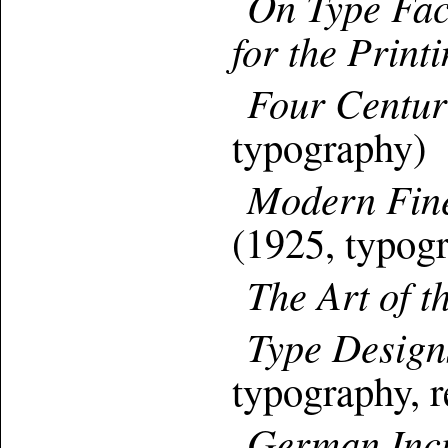
On Type Fac
for the Print
Four Centuri
typography)
Modern Fine 
(1925, typog
The Art of t
Type Designs
typography, 
German Incu