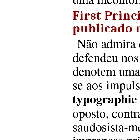
First Princ
publicado
Não admira 
defendeu no
denotem uma 
se aos impul
typographie
oposto, cont
saudosista-m
imprensas pr