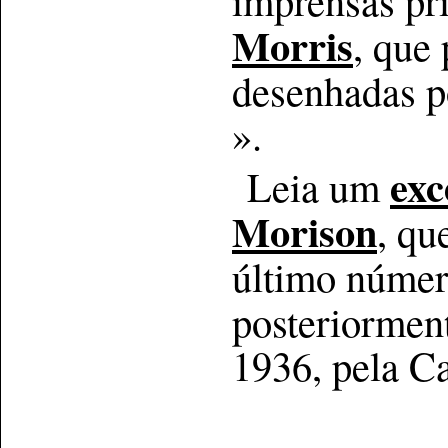
Morris
, que
desenhadas po
».
exc
Leia um
Morison
, qu
último númer
posteriormen
1936, pela C