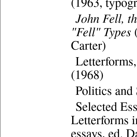
(1963, typog
John Fell, t
"Fell" Types
(
Carter)
Letterforms,
(1968)
Politics and
Selected Ess
Letterforms i
essays, ed. D