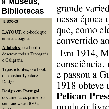
» Museus,
grande varied
Bibliotecas
nessa época
E-BOOKS
que, como ele
LAYOUT
, o e-book que
convertido ao
ensina a paginar
Alfabetos
, o e-book que
Em 1914, Mo
descreve toda a Tipografia
consciência, 
e Caligrafia
Tipos e fontes
, o e-book
e passou a G
que ensina Typeface
1918 obteve 
Design
Design em Portugal
Pelican Pres
documenta os primeiros
produzir livr
cem anos: de 1870 a