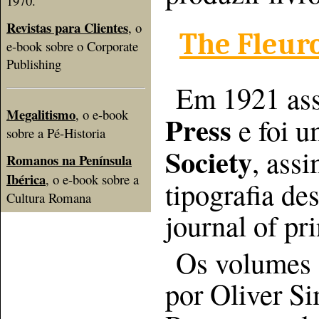
1970.
Revistas para Clientes
, o
The Fleur
e-book sobre o Corporate
Publishing
Em 1921 ass
Megalitismo
, o e-book
Press
e foi 
sobre a Pé-Historia
Society
, ass
Romanos na Península
Ibérica
, o e-book sobre a
tipografia de
Cultura Romana
journal of pr
Os volumes 1
por Oliver S