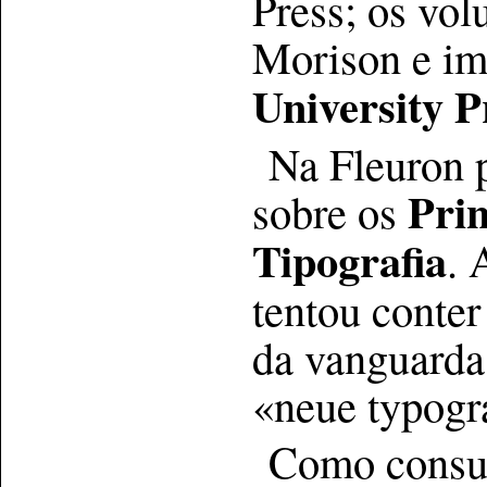
Press; os vol
Morison e i
University P
Na Fleuron 
Pri
sobre os
Tipografia
. 
tentou conter
da vanguarda
«neue typogr
Como consul