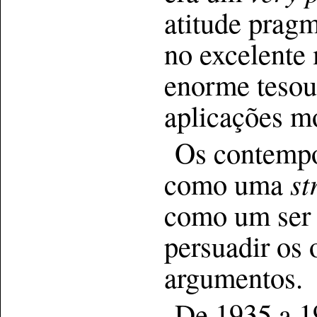
atitude pragm
no excelente 
enorme tesour
aplicações m
Os contemp
como uma
st
como um ser c
persuadir os 
argumentos.
De 1935 a 19