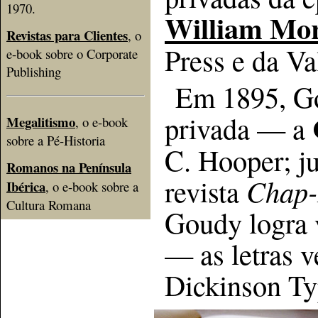
1970.
William Mor
Revistas para Clientes
, o
Press e da Va
e-book sobre o Corporate
Publishing
Em 1895, Go
privada — a
Megalitismo
, o e-book
sobre a Pé-Historia
C. Hooper; j
Romanos na Península
revista
Chap
Ibérica
, o e-book sobre a
Cultura Romana
Goudy logra 
— as letras 
Dickinson Ty