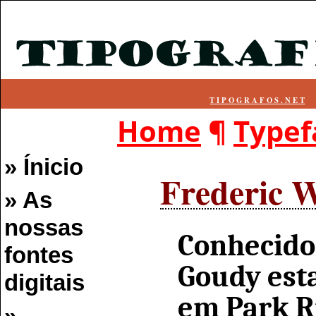
T I P O G R A F O S . N E T
Home
¶
Typef
» Ínicio
Frederic 
» As
nossas
Conhecido 
fontes
Goudy est
digitais
em Park Ri