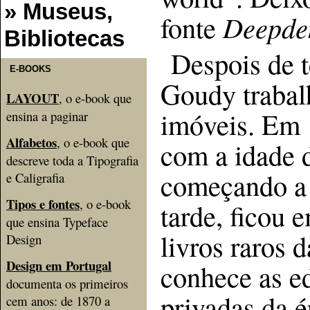
» Museus,
fonte
Deepde
Bibliotecas
Despois de 
E-BOOKS
Goudy trabal
LAYOUT
, o e-book que
imóveis. Em 
ensina a paginar
Alfabetos
, o e-book que
com a idade d
descreve toda a Tipografia
começando a 
e Caligrafia
Tipos e fontes
, o e-book
tarde, ficou
que ensina Typeface
livros raros 
Design
Design em Portugal
conhece as e
documenta os primeiros
privadas da é
cem anos: de 1870 a