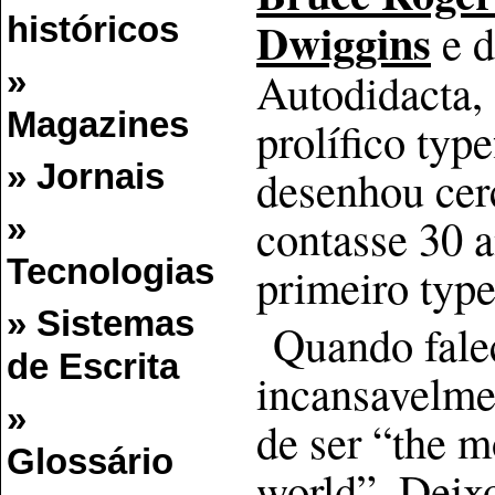
históricos
Dwiggins
e 
»
Autodidacta,
Magazines
prolífico typ
» Jornais
desenhou cer
contasse 30 
»
Tecnologias
primeiro type
» Sistemas
Quando fale
de Escrita
incansavelmen
»
de ser “the m
Glossário
world”. Deix