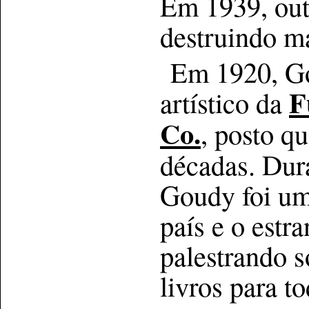
Em 1939, outr
destruindo m
Em 1920, Go
F
artístico da
Co.
, posto q
décadas. Dura
Goudy foi u
país e o estr
palestrando s
livros para t