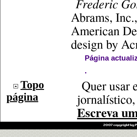
Frederic G
Abrams, Inc.
American Des
design by A
Página actuali
.
Quer usar e
Topo
jornalístico,
página
Escreva um