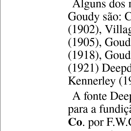
Alguns dos 
Goudy são: C
(1902), Villa
(1905), Goud
(1918), Goud
(1921) Deepd
Kennerley (19
A fonte Dee
para a fundi
Co
. por F.W.