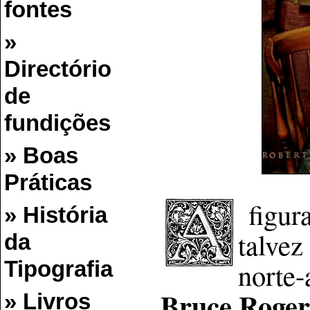
fontes
»
Directório
de
fundições
» Boas
Práticas
figur
» História
talvez
da
norte-
Tipografia
Bruce Roger
» Livros