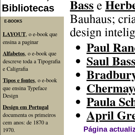
Bass
Herbe
e
Bibliotecas
Bauhaus; cri
E-BOOKS
design inteli
LAYOUT
, o e-book que
ensina a paginar
Paul Ran
Alfabetos
, o e-book que
Saul Bas
descreve toda a Tipografia
e Caligrafia
Bradbur
Tipos e fontes
, o e-book
Chermaye
que ensina Typeface
Design
Paula Sc
Design em Portugal
April Gr
documenta os primeiros
cem anos: de 1870 a
Página actuali
1970.