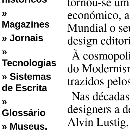
tornou-se um 
económico, at
»
Mundial o se
Magazines
design editor
» Jornais
»
À cosmopolit
Tecnologias
do Modernis
» Sistemas
trazidos pelo
de Escrita
Nas décadas
»
designers a 
Glossário
Alvin Lustig
» Museus,