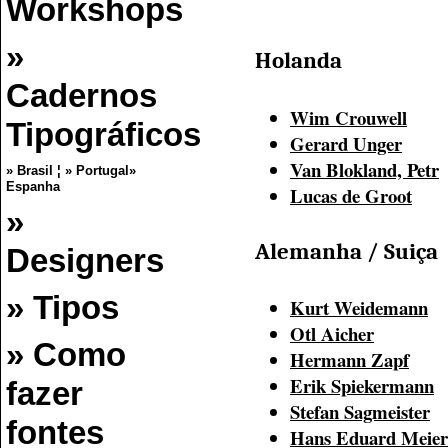
Workshops
»
Holanda
Cadernos
Wim Crouwell
Tipográficos
Gerard Unger
Van Blokland, Petr
» Brasil
¦
» Portugal
»
Espanha
Lucas de Groot
»
Alemanha / Suiça
Designers
» Tipos
Kurt Weidemann
Otl Aicher
» Como
Hermann Zapf
Erik Spiekermann
fazer
Stefan Sagmeister
fontes
Hans Eduard Meier